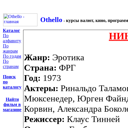
Othello
- курсы валют, кино, програм
Каталог
НИ
По
алфавиту
По
жанрам
Жанр:
Эротика
По годам
По
Страна:
ФРГ
странам
Год:
1973
Поиск
по
Актеры:
Ринальдо Таламо
каталогу
Мюксенедер, Юрген Файнд
Найти
фильм в
Корвин, Александра Бокол
магазине
Режиссер:
Клаус Тинней