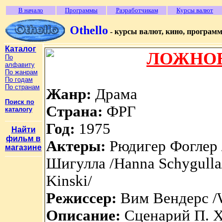
В начало
Программы
Разработчикам
Курсы валют
Othello
- курсы валют, кино, програм
Каталог
ЛОЖНО
По
алфавиту
По жанрам
По годам
По странам
Жанр:
Драма
Поиск по
Страна:
ФРГ
каталогу
Год:
1975
Найти
фильм в
Актеры:
Рюдигер Фоглер /
магазине
Шигулла /Hanna Schygulla/
Kinski/
Режиссер:
Вим Вендерс /
Описание:
Сценарий П. Х